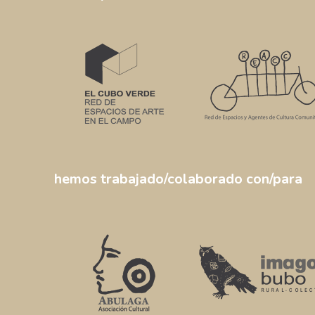
hem
os trabajado/colaborado con/para