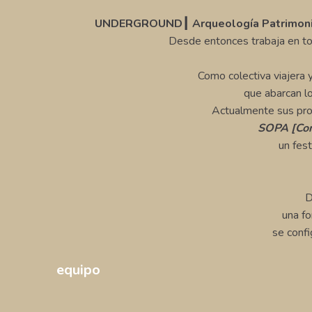
UNDERGROUND┃ Arqueología Patrimoni
Desde entonces trabaja en to
Como colectiva viajera 
que abarcan lo
Actualmente sus proy
SOPA [Cong
un fest
D
una fo
se confi
equipo